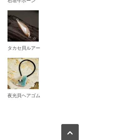
石垣牛ボーン
タカセ貝ルアー
夜光貝ヘアゴム