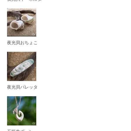
夜光貝おちょこ
夜光貝バレッタ