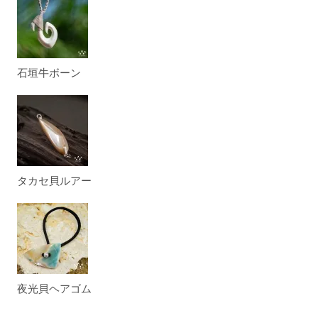
石垣牛ボーン
タカセ貝ルアー
夜光貝ヘアゴム