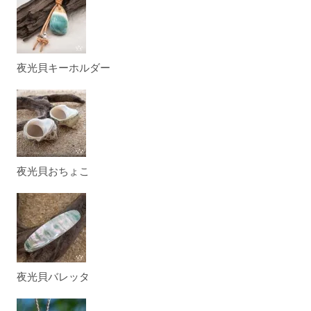
夜光貝キーホルダー
夜光貝おちょこ
夜光貝バレッタ