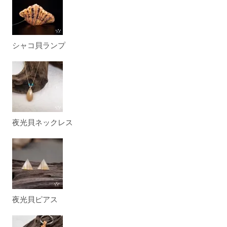
シャコ貝ランプ
夜光貝ネックレス
夜光貝ピアス