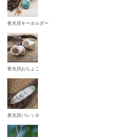
夜光貝キーホルダー
夜光貝おちょこ
夜光貝バレッタ