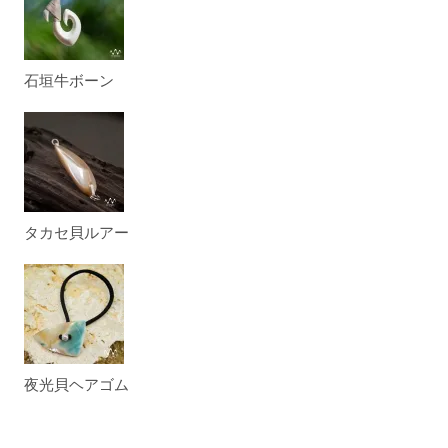
石垣牛ボーン
タカセ貝ルアー
夜光貝ヘアゴム