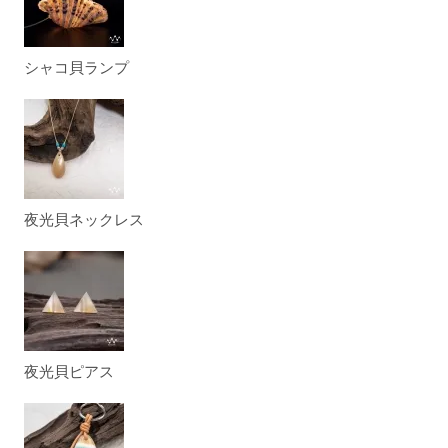
シャコ貝ランプ
夜光貝ネックレス
夜光貝ピアス