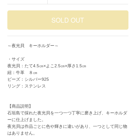
～夜光貝 キーホルダー～
・サイズ
夜光貝：たて4.5㎝×よこ2.5㎝×厚さ1.5㎝
紐：牛革 ８㎝
ビーズ：シルバー925
リング：ステンレス
【商品説明】
石垣島で採れた夜光貝を一つ一つ丁寧に磨き上げ、キーホルダ
ーに仕上げました。
夜光貝は作品ごとに色や輝きに違いがあり、一つとして同じ物
はありません。