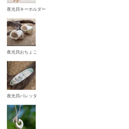
夜光貝キーホルダー
夜光貝おちょこ
夜光貝バレッタ