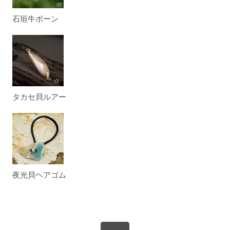
石垣牛ボーン
タカセ貝ルアー
夜光貝ヘアゴム