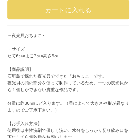
～夜光貝おちょこ～
・サイズ
たて6㎝×よこ7㎝×高さ5㎝
【商品説明】
石垣島で採れた夜光貝でできた「おちょこ」です。
夜光貝の頭の部分を使って制作しているため、一つの夜光貝か
ら１個しかできない貴重な作品です。
分量は約30mlほど入ります。（貝によって大きさや形が異なり
ますのでご了承下さい。）
【お手入れ方法】
使用後は中性洗剤で優しく洗い、水分をしっかり切り飲み口を
下にして自然乾燥をお願いします。