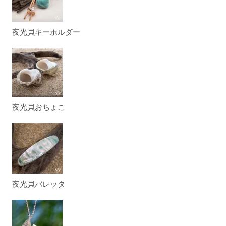
夜光貝キーホルダー
夜光貝おちょこ
夜光貝バレッタ