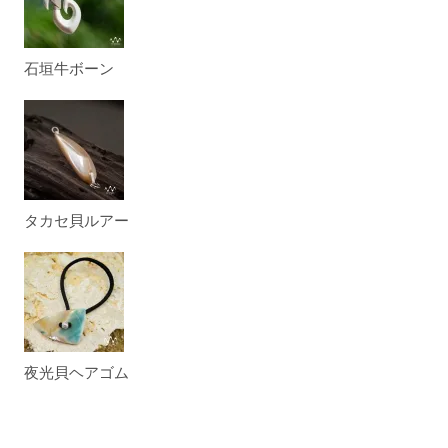
石垣牛ボーン
タカセ貝ルアー
夜光貝ヘアゴム